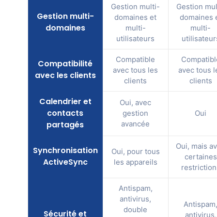
Gestion multi-
Gestion mul
Gestion multi-
domaines et
domaines 
domaines
multi-
multi-
utilisateurs
utilisateur
Compatible
Compatibl
Compatibilité
avec tous les
avec tous l
avec les clients
clients
clients
Calendrier et
Oui, avec
contacts
gestion
Oui
partagés
avancée
Oui, mais a
Synchronisation
Oui, pour tous
certaines
ActiveSync
les appareils
restrictio
Antispam,
antivirus,
Antispam
double
Sécurité et
antivirus,