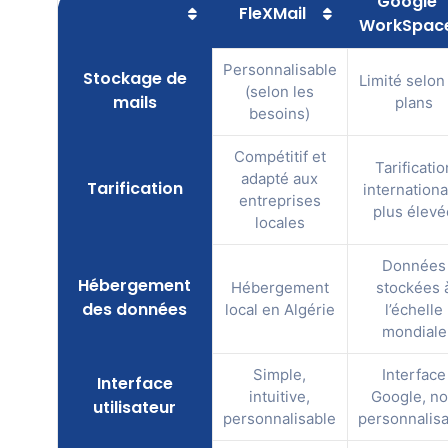
Google
FleXMail
WorkSpac
Personnalisable
Stockage de
Limité selon
(selon les
mails
plans
besoins)
Compétitif et
Tarificatio
adapté aux
Tarification
internationa
entreprises
plus élevé
locales
Données
Hébergement
Hébergement
stockées 
des données
local en Algérie
l’échelle
mondiale
Simple,
Interface
Interface
intuitive,
Google, n
utilisateur
personnalisable
personnalis