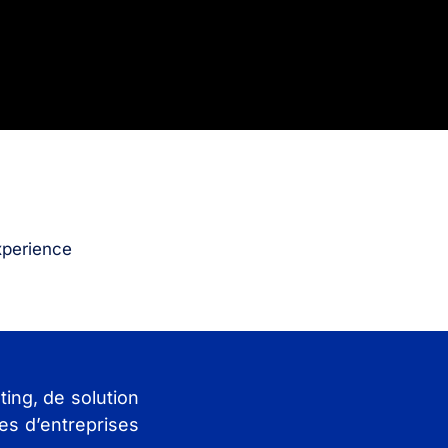
xperience
ing, de solution
es d’entreprises