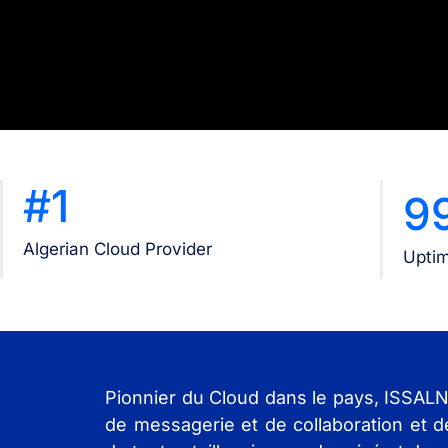
#1
9
Algerian Cloud Provider
Upti
Pionnier du Cloud dans le pays, ISSALN
de messagerie et de collaboration et d