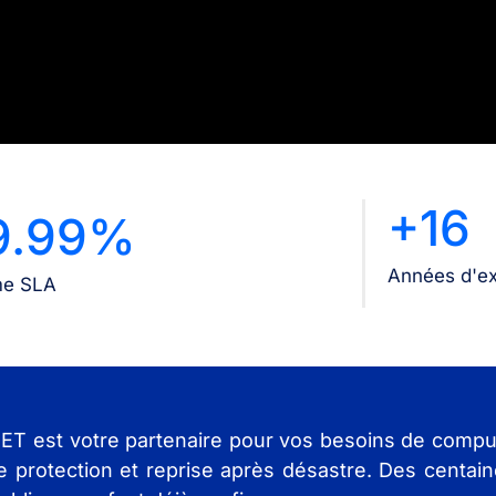
+16
9.99%
Années d'e
me SLA
ET est votre partenaire pour vos besoins de comput
e protection et reprise après désastre. Des centain