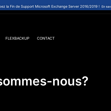
ipez la Fin de Support Microsoft Exchange Server 2016/2019 !
En sav
FLEXBACKUP
CONTACT
 sommes-nous?